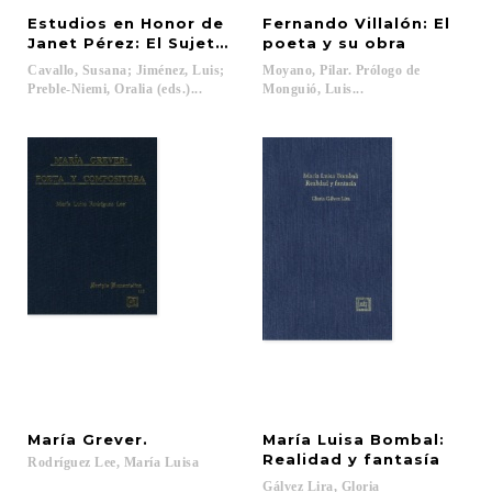
Estudios en Honor de
Fernando Villalón: El
Janet Pérez: El Sujeto Femenino en Escritoras His
poeta y su obra
Cavallo, Susana; Jiménez, Luis;
Moyano, Pilar. Prólogo de
Preble-Niemi, Oralia (eds.)...
Monguió, Luis...
María
Grever.
María Luisa Bombal:
Realidad y fantasía
Rodríguez
Lee,
María
Luisa
Gálvez
Lira,
Gloria