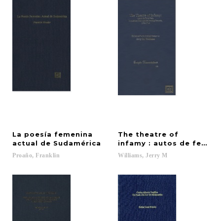
La poesía femenina
The theatre of
actual de Sudamérica
infamy : autos de fe in P
Proaño,
Franklin
Williams,
Jerry
M