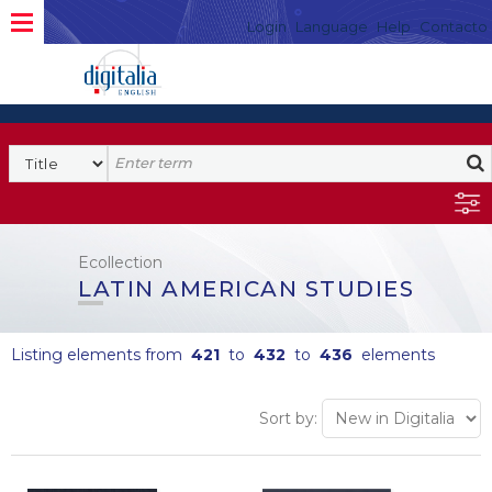
Login
Language
Help
Contacto
Ecollection
LATIN AMERICAN STUDIES
Listing elements from
421
to
432
to
436
elements
Sort by: