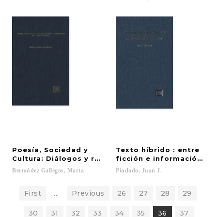
Poesía, Sociedad y
Texto híbrido : entre
Cultura: Diálogos y retratos del Perú Colonial
ficción e información : ¿
Bermúdez
Gallegos,
Marta
Pindado,
Juan
J.
First
...
Previous
26
27
28
29
30
31
32
33
34
35
36
37