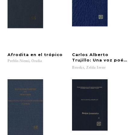
Afrodita
en
el
trópico
Carlos Alberto
Trujillo: Una voz poética
Preble-Niemi,
Oralia
Brooks,
Zelda
Irene